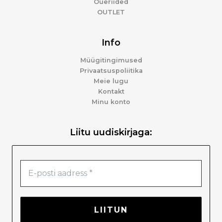
Õueriided
OUTLET
Info
Müügitingimused
Privaatsuspoliitika
Meie lugu
Kontakt
Minu konto
Liitu uudiskirjaga: