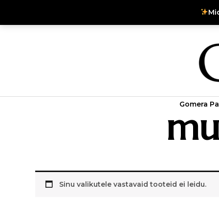
Skip
Mi
to
Instagram
Facebook
content
Gomera Pa
mu
Sinu valikutele vastavaid tooteid ei leidu.