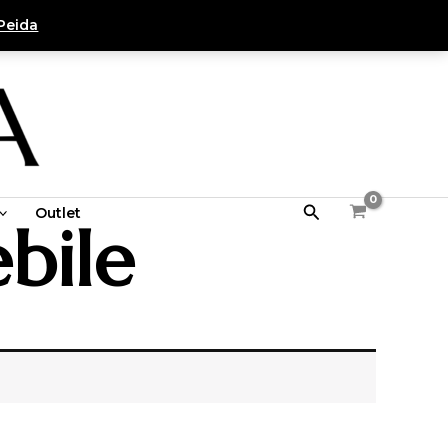
Peida
Search
Outlet
bile