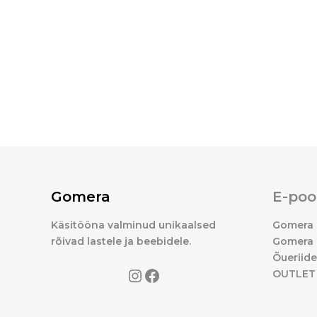
Gomera
E-poo
Käsitööna valminud unikaalsed
Gomera 
rõivad lastele ja beebidele.
Gomera 
Õueriid
OUTLET