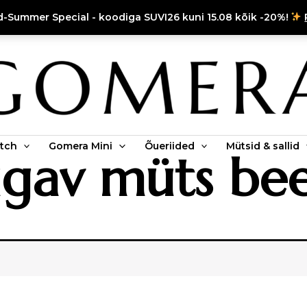
d-Summer Special - koodiga SUVI26 kuni 15.08 kõik -20%!
tch
Gomera Mini
Õueriided
Mütsid & sallid
gav müts bee